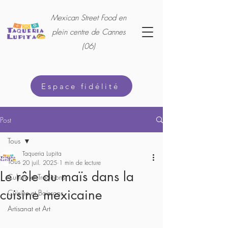
Mexican Street Food en
plein centre de Cannes
(06)
Espace fidélité
Post
Tous
Taqueria Lupita
Tous
20 juil. 2025
1 min de lecture
Le rôle du maïs dans la
Culture et Traditions
cuisine mexicaine
Cuisine et Boissons
Artisanat et Art