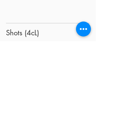
Shots (4cL)
Tequila Herencia de Plata
8,00 €
Tequila Jose Cuervo Añejo
8,00 €
Mezcal
8,00 €