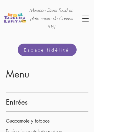
Mexican Street Food en
plein centre de Cannes
(06)
Espace fidélité
Menu
Entrées
Guacamole y totopos
Purée d'avocats faite maison