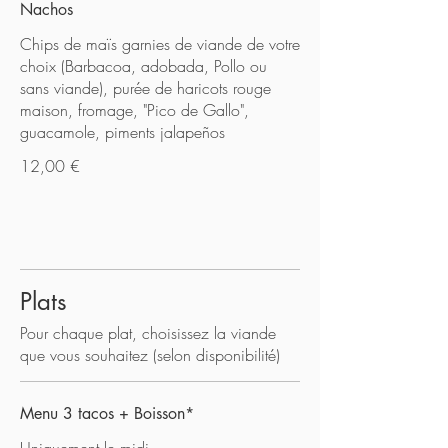
Nachos
Chips de maïs garnies de viande de votre
choix (Barbacoa, adobada, Pollo ou
sans viande), purée de haricots rouge
maison, fromage, "Pico de Gallo",
guacamole, piments jalapeños
12,00 €
Plats
Pour chaque plat, choisissez la viande
que vous souhaitez (selon disponibilité)
Menu 3 tacos + Boisson*