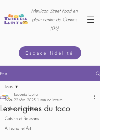
Mexican Street Food en
plein centre de Cannes
(06)
Espace fidélité
Post
Tous
Taqueria Lupita
Tous
22 févr. 2025
1 min de lecture
Les origines du taco
Culture et Traditions
Cuisine et Boissons
Artisanat et Art