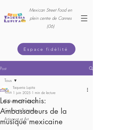
Mexican Street Food en
plein centre de Cannes
(06)
Espace fidélité
Post
Tous
Taqueria Lupita
Tous
1 juin 2025
1 min de lecture
Les mariachis:
Culture et Traditions
Ambassadeurs de la
Cuisine et Boissons
Artisanat et Art
musique mexicaine