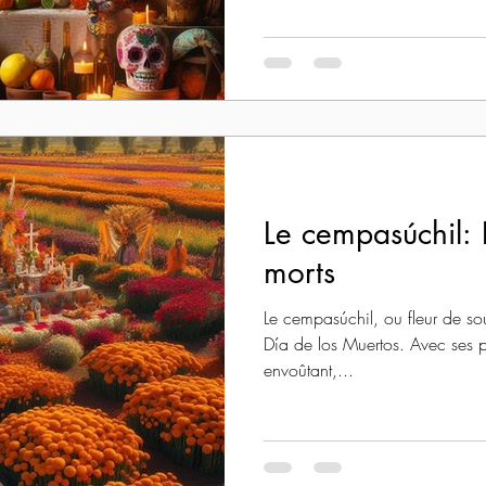
Le cempasúchil: 
morts
Le cempasúchil, ou fleur de sou
Día de los Muertos. Avec ses p
envoûtant,...