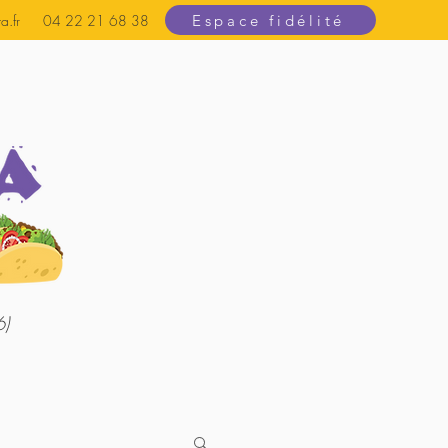
Espace fidélité
a.fr
04 22 21 68 38
6)