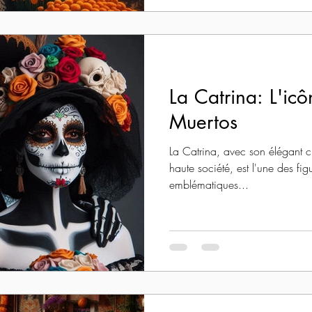
La Catrina: L'ic
Muertos
La Catrina, avec son élégant 
haute société, est l'une des fig
emblématiques...